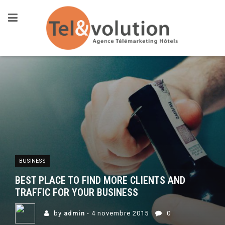
Warning
: Illegal string offset 'header_skin' in
/public_html/wp-
content/themes/javo-spot/library/enqueue.php
on line
662
BUSINESS
BEST PLACE TO FIND MORE CLIENTS AND
TRAFFIC FOR YOUR BUSINESS
by
admin
- 4 novembre 2015
0