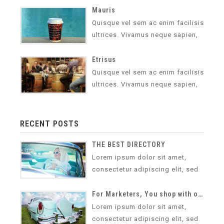
malesuada pretium sapien. Morbi
Mauris
blandit, felis…
Quisque vel sem ac enim facilisis
ultrices. Vivamus neque sapien,
vehicula vel lorem non,
malesuada pretium sapien. Morbi
Etrisus
blandit, felis…
Quisque vel sem ac enim facilisis
ultrices. Vivamus neque sapien,
vehicula vel lorem non,
malesuada pretium sapien. Morbi
blandit, felis…
RECENT POSTS
THE BEST DIRECTORY
Lorem ipsum dolor sit amet,
consectetur adipiscing elit, sed
do eiusmod tempor incididunt ut
labore et dolore magna aliqua.
For Marketers, You shop with our directory site
Ut…
Lorem ipsum dolor sit amet,
consectetur adipiscing elit, sed