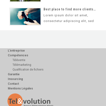
do eiusmod tempor incididunt ut
labore et dolore magna aliqua.
Best place to find more clients and traffic for your business
Ut…
Lorem ipsum dolor sit amet,
consectetur adipiscing elit, sed
do eiusmod tempor incididunt ut
labore et dolore magna aliqua.
Ut…
L’entreprise
Compétences
Télévente
Télémarketing
Qualification de fichiers
Garantie
Insourcing
Contact
Mentions Légales