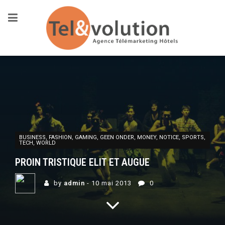
BUSINESS
,
FASHION
,
GAMING
,
GEEN ONDER
,
MONEY
,
NOTICE
,
SPORTS
,
TECH
,
WORLD
PROIN TRISTIQUE ELIT ET AUGUE
by
admin
- 10 mai 2013
0