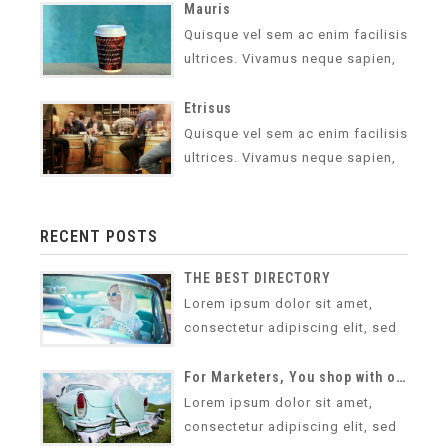
malesuada pretium sapien. Morbi
Mauris
blandit, felis…
Quisque vel sem ac enim facilisis
ultrices. Vivamus neque sapien,
vehicula vel lorem non,
malesuada pretium sapien. Morbi
Etrisus
blandit, felis…
Quisque vel sem ac enim facilisis
ultrices. Vivamus neque sapien,
vehicula vel lorem non,
malesuada pretium sapien. Morbi
blandit, felis…
RECENT POSTS
THE BEST DIRECTORY
Lorem ipsum dolor sit amet,
consectetur adipiscing elit, sed
do eiusmod tempor incididunt ut
labore et dolore magna aliqua.
For Marketers, You shop with our directory site
Ut…
Lorem ipsum dolor sit amet,
consectetur adipiscing elit, sed