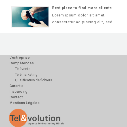
do eiusmod tempor incididunt ut
labore et dolore magna aliqua.
Best place to find more clients and traffic for your business
Ut…
Lorem ipsum dolor sit amet,
consectetur adipiscing elit, sed
do eiusmod tempor incididunt ut
labore et dolore magna aliqua.
Ut…
L’entreprise
Compétences
Télévente
Télémarketing
Qualification de fichiers
Garantie
Insourcing
Contact
Mentions Légales